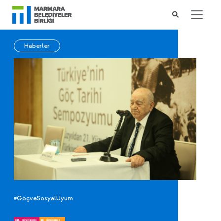
Haberler
#GöçveSosyalUyum