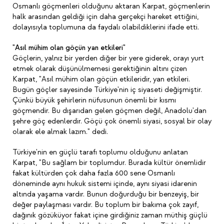
Osmanlı göçmenleri olduğunu aktaran Karpat, göçmenlerin
halk arasından geldiği için daha gerçekçi hareket ettiğini,
dolayısıyla toplumuna da faydalı olabildiklerini ifade etti.
"Asıl mühim olan göçün yan etkileri"
Göçlerin, yalnız bir yerden diğer bir yere giderek, orayı yurt
etmek olarak düşünülmemesi gerektiğinin altını çizen
Karpat, "Asıl mühim olan göçün etkileridir, yan etkileri.
Bugün göçler sayesinde Türkiye'nin iç siyaseti değişmiştir.
Çünkü büyük şehirlerin nüfusunun önemli bir kısmı
göçmendir. Bu dışarıdan gelen göçmen değil, Anadolu'dan
şehre göç edenlerdir. Göçü çok önemli siyasi, sosyal bir olay
olarak ele almak lazım." dedi.
Türkiye'nin en güçlü tarafı toplumu olduğunu anlatan
Karpat, "Bu sağlam bir toplumdur. Burada kültür önemlidir
fakat kültürden çok daha fazla 600 sene Osmanlı
döneminde aynı hukuk sistemi içinde, aynı siyasi idarenin
altında yaşama vardır. Bunun doğurduğu bir benzeyiş, bir
değer paylaşması vardır. Bu toplum bir bakıma çok zayıf,
dağınık gözüküyor fakat içine girdiğiniz zaman müthiş güçlü