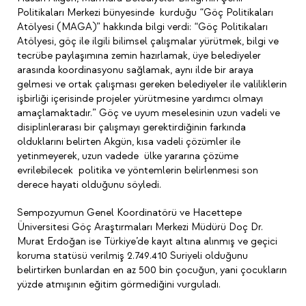
Politikaları Merkezi bünyesinde kurduğu “Göç Politikaları
Atölyesi (MAGA)” hakkında bilgi verdi: “Göç Politikaları
Atölyesi, göç ile ilgili bilimsel çalışmalar yürütmek, bilgi ve
tecrübe paylaşımına zemin hazırlamak, üye belediyeler
arasında koordinasyonu sağlamak, aynı ilde bir araya
gelmesi ve ortak çalışması gereken belediyeler ile valiliklerin
işbirliği içerisinde projeler yürütmesine yardımcı olmayı
amaçlamaktadır.” Göç ve uyum meselesinin uzun vadeli ve
disiplinlerarası bir çalışmayı gerektirdiğinin farkında
olduklarını belirten Akgün, kısa vadeli çözümler ile
yetinmeyerek, uzun vadede ülke yararına çözüme
evrilebilecek politika ve yöntemlerin belirlenmesi son
derece hayati olduğunu söyledi.
Sempozyumun Genel Koordinatörü ve Hacettepe
Üniversitesi Göç Araştırmaları Merkezi Müdürü Doç Dr.
Murat Erdoğan ise Türkiye’de kayıt altına alınmış ve geçici
koruma statüsü verilmiş 2.749.410 Suriyeli olduğunu
belirtirken bunlardan en az 500 bin çocuğun, yani çocukların
yüzde atmışının eğitim görmediğini vurguladı.