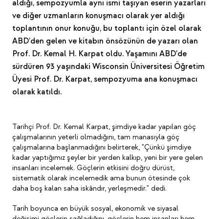
aldığı, sempozyumla aynı ismi taşıyan eserin yazarları
ve diğer uzmanların konuşmacı olarak yer aldığı
toplantının onur konuğu, bu toplantı için özel olarak
ABD’den gelen ve kitabın önsözünün de yazarı olan
Prof. Dr. Kemal H. Karpat oldu. Yaşamını ABD'de
sürdüren 93 yaşındaki Wisconsin Üniversitesi Öğretim
Üyesi Prof. Dr. Karpat, sempozyuma ana konuşmacı
olarak katıldı.
Tarihçi Prof. Dr. Kemal Karpat, şimdiye kadar yapılan göç
çalışmalarının yeterli olmadığını, tam manasıyla göç
çalışmalarına başlanmadığını belirterek, "Çünkü şimdiye
kadar yaptığımız şeyler bir yerden kalkıp, yeni bir yere gelen
insanları incelemek. Göçlerin etkisini doğru dürüst,
sistematik olarak incelemedik ama bunun ötesinde çok
daha boş kalan saha iskândır, yerleşmedir." dedi.
Tarih boyunca en büyük sosyal, ekonomik ve siyasal
değişimi göçlerin sağladığını, göçlerin hem insanları hem