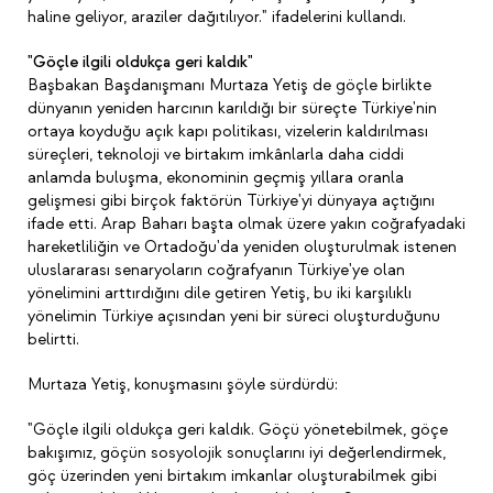
haline geliyor, araziler dağıtılıyor." ifadelerini kullandı.
"Göçle ilgili oldukça geri kaldık"
Başbakan Başdanışmanı Murtaza Yetiş de göçle birlikte
dünyanın yeniden harcının karıldığı bir süreçte Türkiye'nin
ortaya koyduğu açık kapı politikası, vizelerin kaldırılması
süreçleri, teknoloji ve birtakım imkânlarla daha ciddi
anlamda buluşma, ekonominin geçmiş yıllara oranla
gelişmesi gibi birçok faktörün Türkiye'yi dünyaya açtığını
ifade etti. Arap Baharı başta olmak üzere yakın coğrafyadaki
hareketliliğin ve Ortadoğu'da yeniden oluşturulmak istenen
uluslararası senaryoların coğrafyanın Türkiye'ye olan
yönelimini arttırdığını dile getiren Yetiş, bu iki karşılıklı
yönelimin Türkiye açısından yeni bir süreci oluşturduğunu
belirtti.
Murtaza Yetiş, konuşmasını şöyle sürdürdü:
"Göçle ilgili oldukça geri kaldık. Göçü yönetebilmek, göçe
bakışımız, göçün sosyolojik sonuçlarını iyi değerlendirmek,
göç üzerinden yeni birtakım imkanlar oluşturabilmek gibi