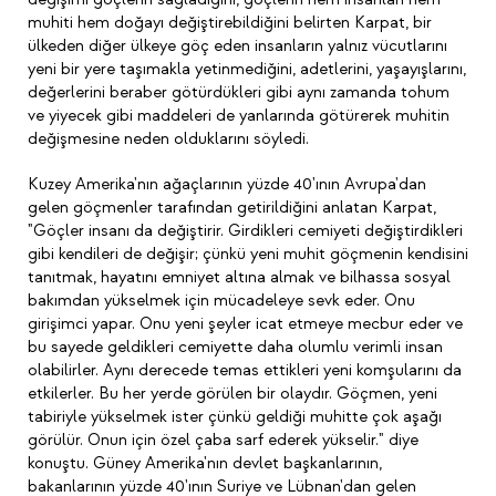
muhiti hem doğayı değiştirebildiğini belirten Karpat, bir
ülkeden diğer ülkeye göç eden insanların yalnız vücutlarını
yeni bir yere taşımakla yetinmediğini, adetlerini, yaşayışlarını,
değerlerini beraber götürdükleri gibi aynı zamanda tohum
ve yiyecek gibi maddeleri de yanlarında götürerek muhitin
değişmesine neden olduklarını söyledi.
Kuzey Amerika'nın ağaçlarının yüzde 40'ının Avrupa'dan
gelen göçmenler tarafından getirildiğini anlatan Karpat,
"Göçler insanı da değiştirir. Girdikleri cemiyeti değiştirdikleri
gibi kendileri de değişir; çünkü yeni muhit göçmenin kendisini
tanıtmak, hayatını emniyet altına almak ve bilhassa sosyal
bakımdan yükselmek için mücadeleye sevk eder. Onu
girişimci yapar. Onu yeni şeyler icat etmeye mecbur eder ve
bu sayede geldikleri cemiyette daha olumlu verimli insan
olabilirler. Aynı derecede temas ettikleri yeni komşularını da
etkilerler. Bu her yerde görülen bir olaydır. Göçmen, yeni
tabiriyle yükselmek ister çünkü geldiği muhitte çok aşağı
görülür. Onun için özel çaba sarf ederek yükselir." diye
konuştu. Güney Amerika'nın devlet başkanlarının,
bakanlarının yüzde 40'ının Suriye ve Lübnan'dan gelen