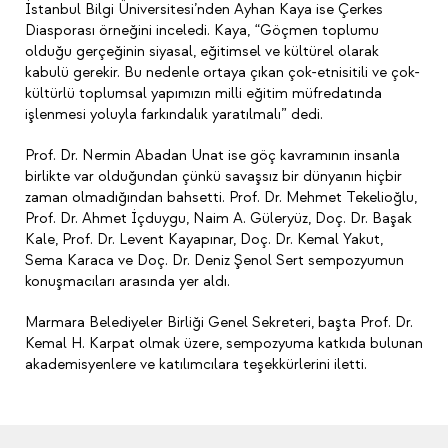
İstanbul Bilgi Üniversitesi’nden Ayhan Kaya ise Çerkes
Diasporası örneğini inceledi. Kaya, “Göçmen toplumu
olduğu gerçeğinin siyasal, eğitimsel ve kültürel olarak
kabulü gerekir. Bu nedenle ortaya çıkan çok-etnisitili ve çok-
kültürlü toplumsal yapımızın milli eğitim müfredatında
işlenmesi yoluyla farkındalık yaratılmalı” dedi.
Prof. Dr. Nermin Abadan Unat ise göç kavramının insanla
birlikte var olduğundan çünkü savaşsız bir dünyanın hiçbir
zaman olmadığından bahsetti. Prof. Dr. Mehmet Tekelioğlu,
Prof. Dr. Ahmet İçduygu, Naim A. Güleryüz, Doç. Dr. Başak
Kale, Prof. Dr. Levent Kayapınar, Doç. Dr. Kemal Yakut,
Sema Karaca ve Doç. Dr. Deniz Şenol Sert sempozyumun
konuşmacıları arasında yer aldı.
Marmara Belediyeler Birliği Genel Sekreteri, başta Prof. Dr.
Kemal H. Karpat olmak üzere, sempozyuma katkıda bulunan
akademisyenlere ve katılımcılara teşekkürlerini iletti.