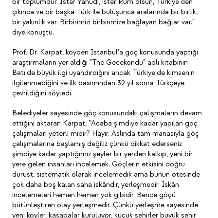
bir toplumdur. İster Yahudi, ister Rum olsun, Türkiye'den
çıkınca ve bir başka Türk ile buluşunca aralarında bir birlik,
bir yakınlık var. Birbirimizi birbirimize bağlayan bağlar var."
diye konuştu.
Prof. Dr. Karpat, köyden İstanbul'a göç konusunda yaptığı
araştırmaların yer aldığı "The Gecekondu" adlı kitabının
Batı'da büyük ilgi uyandırdığını ancak Türkiye'de kimsenin
ilgilenmediğini ve ilk basımından 32 yıl sonra Türkçeye
çevrildiğini söyledi.
Belediyeler sayesinde göç konusundaki çalışmaların devam
ettiğini aktaran Karpat, "Acaba şimdiye kadar yapılan göç
çalışmaları yeterli midir? Hayır. Aslında tam manasıyla göç
çalışmalarına başlamış değiliz çünkü dikkat ederseniz
şimdiye kadar yaptığımız şeyler bir yerden kalkıp, yeni bir
yere gelen insanları incelemek. Göçlerin etkisini doğru
dürüst, sistematik olarak incelemedik ama bunun ötesinde
çok daha boş kalan saha iskândır, yerleşmedir. İskân
incelemeleri hemen hemen yok gibidir. Bence göçü
bütünleştiren olay yerleşmedir. Çünkü yerleşme sayesinde
yeni köyler, kasabalar kuruluyor, küçük şehirler büyük şehir