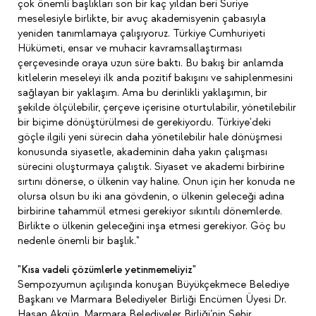
çok önemli başlıkları son bir kaç yıldan beri Suriye
meselesiyle birlikte, bir avuç akademisyenin çabasıyla
yeniden tanımlamaya çalışıyoruz. Türkiye Cumhuriyeti
Hükümeti, ensar ve muhacir kavramsallaştırması
çerçevesinde oraya uzun süre baktı. Bu bakış bir anlamda
kitlelerin meseleyi ilk anda pozitif bakışını ve sahiplenmesini
sağlayan bir yaklaşım. Ama bu derinlikli yaklaşımın, bir
şekilde ölçülebilir, çerçeve içerisine oturtulabilir, yönetilebilir
bir biçime dönüştürülmesi de gerekiyordu. Türkiye'deki
göçle ilgili yeni sürecin daha yönetilebilir hale dönüşmesi
konusunda siyasetle, akademinin daha yakın çalışması
sürecini oluşturmaya çalıştık. Siyaset ve akademi birbirine
sırtını dönerse, o ülkenin vay haline. Onun için her konuda ne
olursa olsun bu iki ana gövdenin, o ülkenin geleceği adına
birbirine tahammül etmesi gerekiyor sıkıntılı dönemlerde.
Birlikte o ülkenin geleceğini inşa etmesi gerekiyor. Göç bu
nedenle önemli bir başlık."
"Kısa vadeli çözümlerle yetinmemeliyiz"
Sempozyumun açılışında konuşan Büyükçekmece Belediye
Başkanı ve Marmara Belediyeler Birliği Encümen Üyesi Dr.
Hasan Akgün, Marmara Belediyeler Birliği’nin Şehir