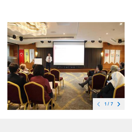
1
/
7