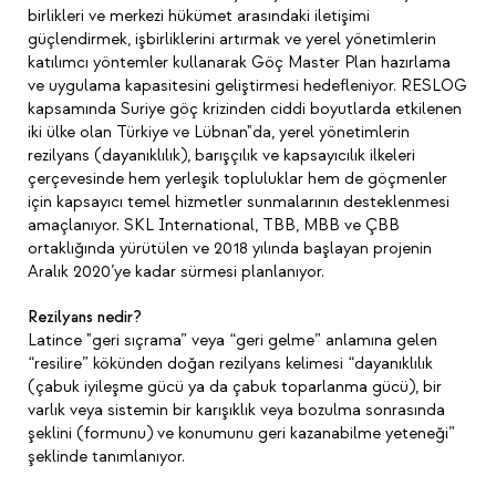
birlikleri ve merkezi hükümet arasındaki iletişimi
güçlendirmek, işbirliklerini artırmak ve yerel yönetimlerin
katılımcı yöntemler kullanarak Göç Master Plan hazırlama
ve uygulama kapasitesini geliştirmesi hedefleniyor. RESLOG
kapsamında Suriye göç krizinden ciddi boyutlarda etkilenen
iki ülke olan Türkiye ve Lübnan"da, yerel yönetimlerin
rezilyans (dayanıklılık), barışçılık ve kapsayıcılık ilkeleri
çerçevesinde hem yerleşik topluluklar hem de göçmenler
için kapsayıcı temel hizmetler sunmalarının desteklenmesi
amaçlanıyor. SKL International, TBB, MBB ve ÇBB
ortaklığında yürütülen ve 2018 yılında başlayan projenin
Aralık 2020’ye kadar sürmesi planlanıyor.
Rezilyans nedir?
Latince "geri sıçrama” veya “geri gelme” anlamına gelen
“resilire” kökünden doğan rezilyans kelimesi “dayanıklılık
(çabuk iyileşme gücü ya da çabuk toparlanma gücü), bir
varlık veya sistemin bir karışıklık veya bozulma sonrasında
şeklini (formunu) ve konumunu geri kazanabilme yeteneği”
şeklinde tanımlanıyor.