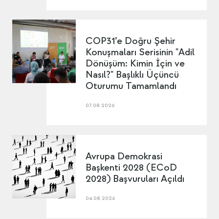
COP31’e Doğru Şehir
Konuşmaları Serisinin "Adil
Dönüşüm: Kimin İçin ve
Nasıl?" Başlıklı Üçüncü
Oturumu Tamamlandı
07.08.2026
Avrupa Demokrasi
Başkenti 2028 (ECoD
2028) Başvuruları Açıldı
04.08.2026