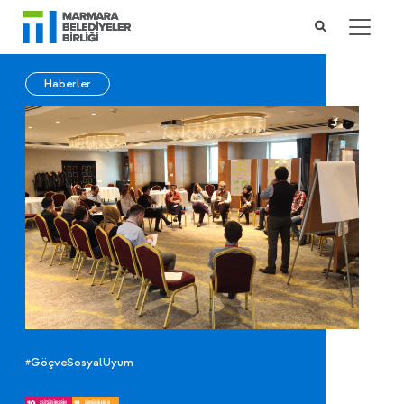
Haberler
#GöçveSosyalUyum