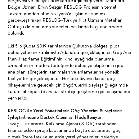
çerçevesi ve faaliyet adımları ile ilgili bilgi verdi. Marmara
Bölge Uzmanı Ervin Sezgin RESLOG Projesinin temel
kavramlarından olan rezilyans'a ilişkin bir sunum
gerçekleştirirken RESLOG-Türkiye Kilit Uzmanı Metehan
Gültaşlı da planlama süreçleri hakkında bilgilendirmede
bulundu.
İlki 5-6 Şubat 2019 tarihlerinde Çukurova Bölgesi pilot
belediyelerinin katılımıyla Adana’da gerçekleştirilen Göç Ana
Planı Hazırlama Eğitimi"nin ikinci ayağında planlama
uzmanlarının moderatörlüğünde belediye ekiplerinin göç
ana planı süreçlerini tanımaları ve anlamalarına yönelik
faaliyetler gerçekleştirildi. Her belediyenin kendi göç
hikayelerini ve gelecek için öngörülerini paylaştığı eğitimde
kurumsal kapasite analizi, strateji geliştirme gibi çalışmalara
yer verildi.
RESLOG ile Yerel Yönetimlerin Göç Yönetimi Süreçlerinin
İyileştirilmesine Destek Olunması Hedefleniyor
İsveç Uluslararası Kalkınma Ajansı (SIDA) tarafından
finanse edilen proje kapsamında başta uluslararası göç
olmak üzere farklı alanlarda yerel yönetimler, belediye