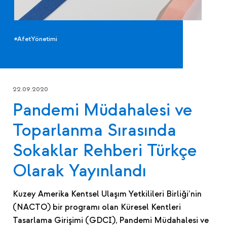
#AfetYönetimi
22.09.2020
Pandemi Müdahalesi ve
Toparlanma Sırasında
Sokaklar Rehberi Türkçe
Olarak Yayınlandı
Kuzey Amerika Kentsel Ulaşım Yetkilileri Birliği’nin
(NACTO) bir programı olan Küresel Kentleri
Tasarlama Girişimi (GDCI), Pandemi Müdahalesi ve