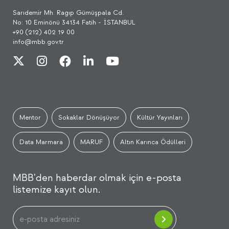
Sarıdemir Mh. Ragıp Gümüşpala Cd.
No: 10 Eminönü 34134 Fatih - İSTANBUL
+90 (212) 402 19 00
info@mbb.gov.tr
Mentor
Sokaklar Dönüşüyor
Kültür Yayınları
Data Marmara
MARUF
Altın Karınca Ödülleri
MBB'den haberdar olmak için e-posta
listemize kayıt olun.