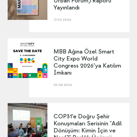
Urban Forum) Raporu
Yayınlandı
17.02.2026
MBB Ağına Özel Smart
City Expo World
Congress 2026’ya Katılım
İmkanı
05.08.2026
COP31’e Doğru Şehir
Konuşmaları Serisinin "Adil
Dönüşüm: Kimin İçin ve