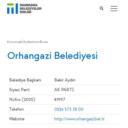
Kurumsal
>
Üyelerimiz
>
Bursa
Orhangazi Belediyesi
Belediye Başkanı
Bekir Aydın
Siyasi Parti
AK PARTİ
Nüfus (2025)
81997
Telefon
0224 573 38 00
Website
http://www.orhangazi.bel.tr