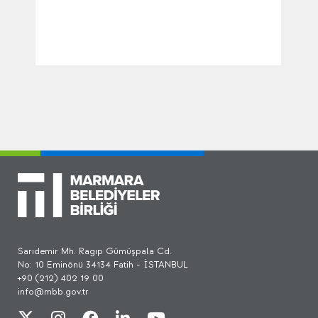
Sarıdemir Mh. Ragıp Gümüşpala Cd.
No: 10 Eminönü 34134 Fatih - İSTANBUL
+90 (212) 402 19 00
info@mbb.gov.tr