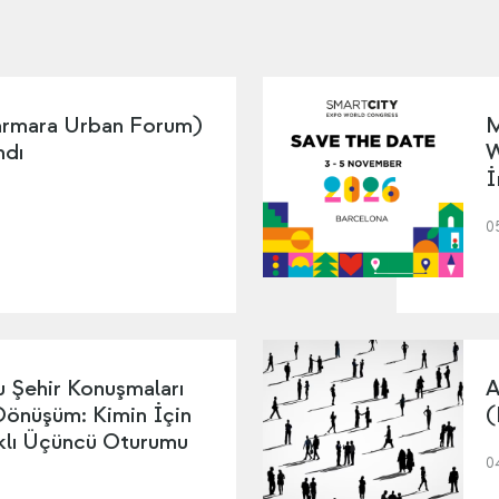
mara Urban Forum)
M
ndı
W
İ
0
 Şehir Konuşmaları
A
 Dönüşüm: Kimin İçin
(
ıklı Üçüncü Oturumu
0