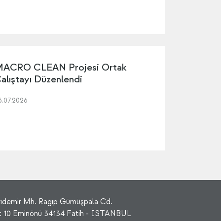
ACRO CLEAN Projesi Ortak
alıştayı Düzenlendi
6.07.2026
rıdemir Mh. Ragıp Gümüşpala Cd.
: 10 Eminönü 34134 Fatih - İSTANBUL