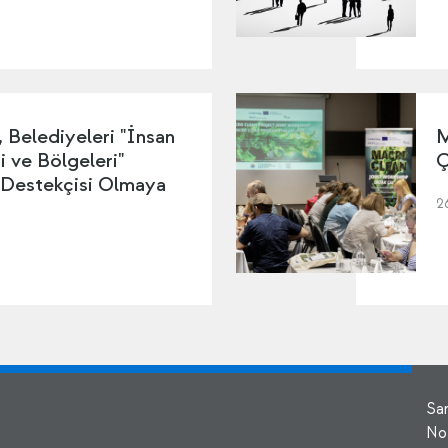
Belediyeleri "İnsan
M
i ve Bölgeleri"
Ç
 Destekçisi Olmaya
2
Sa
No