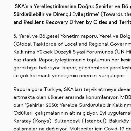
‘SKA'nın Yerelleştirilmesine Doğru: Şehirler ve Böl
Sürdürülebilir ve Dirençli İyileştirme’ (Towards t
and Resilient Recovery Driven by Cities and Terri
5. Yerel ve Bölgesel Yönetim raporu, Yerel ve Bö
(Global Taskforce of Local and Regional Governm
Kalkınma Yüksek Düzeyli Siyasi Forumunda (UN Hig
hazırlandı. Rapor, iyileştirmenin toplumun her kesimi
gerektiğini belirtiyor. Rapor, gündemlerin yerelleş
ile çok katmanlı yönetişimin önemini vurguluyor.
Rapora göre Türkiye, SKA’ları teşvik etmeye devam
artmakta olan ülkeler arasında konumlanıyor. MBB’
olan ‘Şehirler 2030: Yerelde Sürdürülebilir Kalkınm
Ödülleri’ çalışmalarının altını çiziyor. İyi uygulam
Karatay (Konya), Sultanbeyli (İstanbul), Bakırköy 
çalışmalarına değiniyor. Mülteciler için Covid-19 d