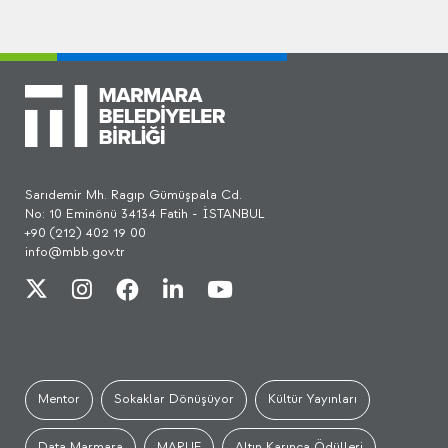
Sarıdemir Mh. Ragıp Gümüşpala Cd.
No: 10 Eminönü 34134 Fatih - İSTANBUL
+90 (212) 402 19 00
info@mbb.gov.tr
Mentor
Sokaklar Dönüşüyor
Kültür Yayınları
Data Marmara
MARUF
Altın Karınca Ödülleri