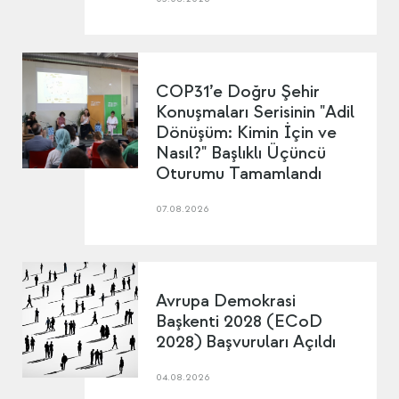
COP31’e Doğru Şehir
Konuşmaları Serisinin "Adil
Dönüşüm: Kimin İçin ve
Nasıl?" Başlıklı Üçüncü
Oturumu Tamamlandı
07.08.2026
Avrupa Demokrasi
Başkenti 2028 (ECoD
2028) Başvuruları Açıldı
04.08.2026