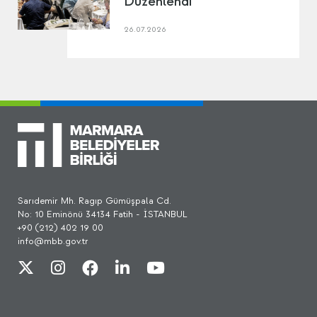
Düzenlendi
26.07.2026
Sarıdemir Mh. Ragıp Gümüşpala Cd.
No: 10 Eminönü 34134 Fatih - İSTANBUL
+90 (212) 402 19 00
info@mbb.gov.tr