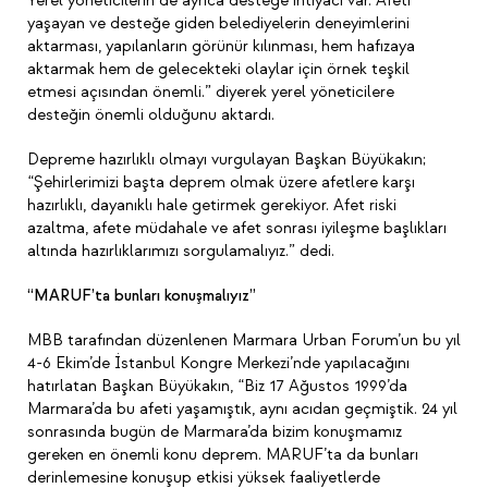
Yerel yöneticilerin de ayrıca desteğe ihtiyacı var. Afeti
yaşayan ve desteğe giden belediyelerin deneyimlerini
aktarması, yapılanların görünür kılınması, hem hafızaya
aktarmak hem de gelecekteki olaylar için örnek teşkil
etmesi açısından önemli.” diyerek yerel yöneticilere
desteğin önemli olduğunu aktardı.
Depreme hazırlıklı olmayı vurgulayan Başkan Büyükakın;
“Şehirlerimizi başta deprem olmak üzere afetlere karşı
hazırlıklı, dayanıklı hale getirmek gerekiyor. Afet riski
azaltma, afete müdahale ve afet sonrası iyileşme başlıkları
altında hazırlıklarımızı sorgulamalıyız.” dedi.
“MARUF’ta bunları konuşmalıyız”
MBB tarafından düzenlenen Marmara Urban Forum’un bu yıl
4-6 Ekim’de İstanbul Kongre Merkezi’nde yapılacağını
hatırlatan Başkan Büyükakın, “Biz 17 Ağustos 1999’da
Marmara’da bu afeti yaşamıştık, aynı acıdan geçmiştik. 24 yıl
sonrasında bugün de Marmara’da bizim konuşmamız
gereken en önemli konu deprem. MARUF’ta da bunları
derinlemesine konuşup etkisi yüksek faaliyetlerde