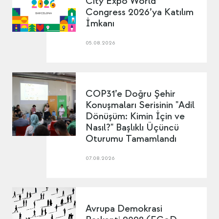
City Expo World
Congress 2026’ya Katılım
İmkanı
05.08.2026
COP31’e Doğru Şehir
Konuşmaları Serisinin "Adil
Dönüşüm: Kimin İçin ve
Nasıl?" Başlıklı Üçüncü
Oturumu Tamamlandı
07.08.2026
Avrupa Demokrasi