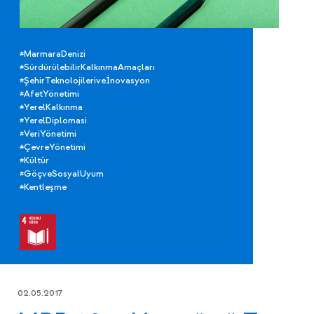
#MarmaraDenizi
#SürdürülebilirKalkınmaAmaçları
#ŞehirTeknolojileriveİnovasyon
#AfetYönetimi
#YerelKalkınma
#YerelDiplomasi
#VeriYönetimi
#ÇevreYönetimi
#Kültür
#GöçveSosyalUyum
#Kentleşme
02.05.2017