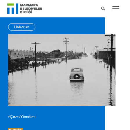
Haberler
#ÇevreYönetimi