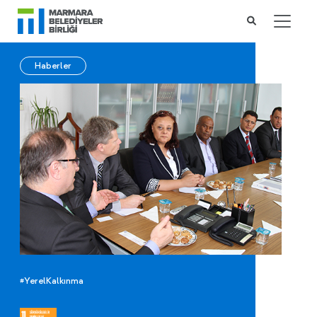
Haberler
#YerelKalkınma