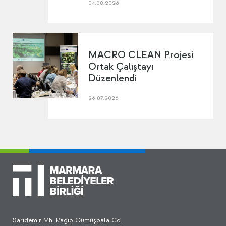
04.08.2026
MACRO CLEAN Projesi
Ortak Çalıştayı
Düzenlendi
26.07.2026
Sarıdemir Mh. Ragıp Gümüşpala Cd.