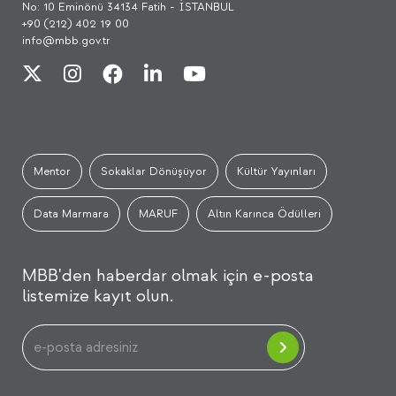
No: 10 Eminönü 34134 Fatih - İSTANBUL
+90 (212) 402 19 00
info@mbb.gov.tr
Mentor
Sokaklar Dönüşüyor
Kültür Yayınları
Data Marmara
MARUF
Altın Karınca Ödülleri
MBB'den haberdar olmak için e-posta
listemize kayıt olun.