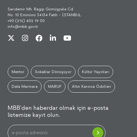
Sarıdemir Mh. Ragıp Gümüşpala Cd.
No: 10 Eminönü 34134 Fatih - İSTANBUL
+90 (212) 402 19 00
info@mbb.gov.tr
Mentor
Sokaklar Dönüşüyor
Kültür Yayınları
Data Marmara
MARUF
Altın Karınca Ödülleri
MBB'den haberdar olmak için e-posta
listemize kayıt olun.