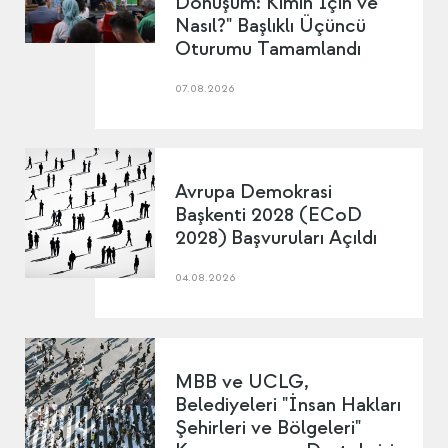
Dönüşüm: Kimin İçin ve
Nasıl?" Başlıklı Üçüncü
Oturumu Tamamlandı
07.08.2026
Avrupa Demokrasi
Başkenti 2028 (ECoD
2028) Başvuruları Açıldı
04.08.2026
MBB ve UCLG,
Belediyeleri "İnsan Hakları
Şehirleri ve Bölgeleri"