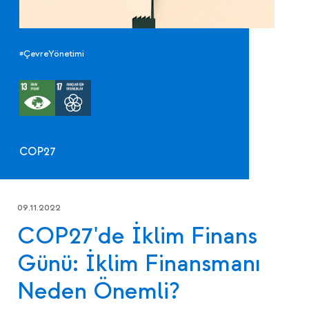
#ÇevreYönetimi
COP27
09.11.2022
COP27'de İklim Finans
Günü: İklim Finansmanı
Neden Önemli?