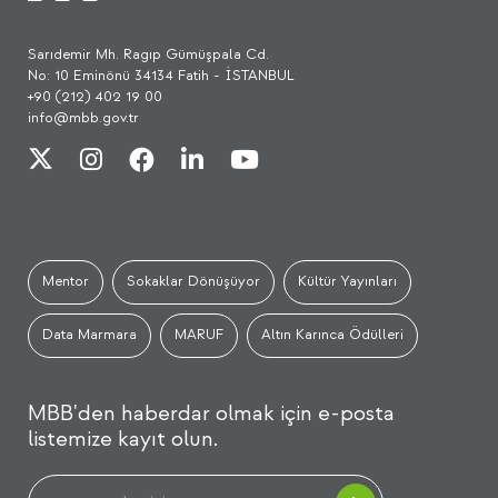
Sarıdemir Mh. Ragıp Gümüşpala Cd.
No: 10 Eminönü 34134 Fatih - İSTANBUL
+90 (212) 402 19 00
info@mbb.gov.tr
Mentor
Sokaklar Dönüşüyor
Kültür Yayınları
Data Marmara
MARUF
Altın Karınca Ödülleri
MBB'den haberdar olmak için e-posta
listemize kayıt olun.