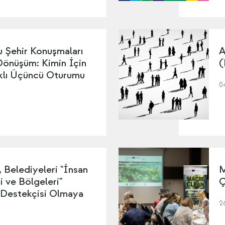
 Şehir Konuşmaları
A
 Dönüşüm: Kimin İçin
(
ıklı Üçüncü Oturumu
0
Belediyeleri "İnsan
M
i ve Bölgeleri"
Ç
 Destekçisi Olmaya
2