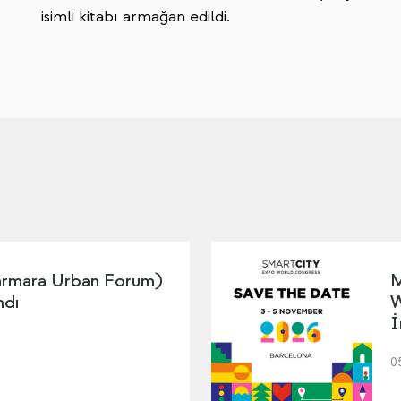
isimli kitabı armağan edildi.
mara Urban Forum)
M
ndı
W
İ
0