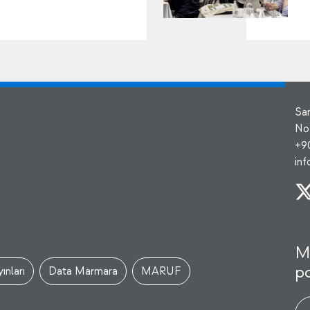
Sa
No
+9
in
M
po
ınları
Data Marmara
MARUF