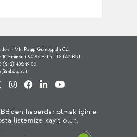
rıdemir Mh. Ragıp Gümüşpala Cd.
: 10 Eminönü 34134 Fatih - İSTANBUL
0 (212) 402 19 00
fo@mbb.gov.tr
BB'den haberdar olmak için e-
sta listemize kayıt olun.