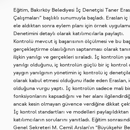
Eğitim, Bakırköy Belediyesi İç Denetçisi Taner Eras
Çalışmaları” başlıklı sunumuyla başladı. Eraslan i
ele aldıktan sonra eylem planı için örnek uygulama
Denetimini detaylı olarak katılımcılarla paylaştı.
Kontrolü mevcut iş başarısının ölçülmesi ve bu baş
gerçekleştirme olasılığının saptanması olarak tan
ilişkin yanılgı ve gerçekleri sıraladı. İç kontrolün y
yanılgı olduğunu, iç kontrolün güçlü bir iç kontrol o
yaygın yanılgının yönetimin iç kontrolü iç denetçil
olarak kabul etmesi olduğunu ifade eden Eraslan, i
olduğuna vurgu yaptı. İç kontrolün sadece mali bi
fonksiyonlarını kapsadığını ve her alanı ilgilendirdi
ancak kesin olmayan güvence verdiğine dikkat çek
İç kontrol standartları ve modelleri paylaşıldıkta
katılımcıların sorularını yanıtladı. Eğitim sonrasın
Genel Sekreteri M. Cemil Arslan’ın “Büyükşehir Be