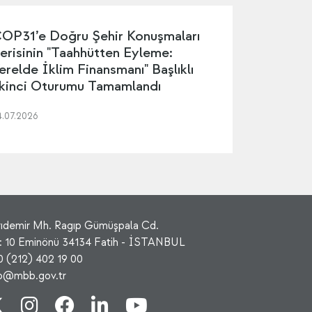
OP31’e Doğru Şehir Konuşmaları
erisinin "Taahhütten Eyleme:
erelde İklim Finansmanı" Başlıklı
kinci Oturumu Tamamlandı
4.07.2026
rıdemir Mh. Ragıp Gümüşpala Cd.
: 10 Eminönü 34134 Fatih - İSTANBUL
0 (212) 402 19 00
fo@mbb.gov.tr