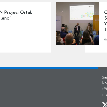
Projesi Ortak
C
nlendi
S
Y
İ
2
Sa
No
+9
in