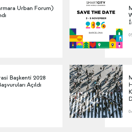
mara Urban Forum)
M
ndı
W
İ
0
asi Başkenti 2028
M
şvuruları Açıldı
H
K
D
0