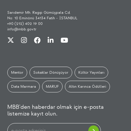
Sarıdemir Mh. Ragıp Gümüşpala Cd.
No: 10 Eminönü 34134 Fatih - İSTANBUL
+90 (212) 402 19 00
info@mbb.gov.tr
Mentor
Sokaklar Dönüşüyor
Kültür Yayınları
Data Marmara
MARUF
Altın Karınca Ödülleri
MBB'den haberdar olmak için e-posta
listemize kayıt olun.