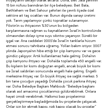
ihtiyaçlarını detaylı olarak aktardı. Doha, Beit Jala şehrinin
15 bin nüfusu barındıran bir ilçe belediyesi. Beit Bala,
Bethlehem ve Beit Sahour şehirleri ile çevrili ilçede özel
sektöre ait taş ocakları var. Bunun dışında sanayi üretimi
yok. Tarım yapılamıyor çünkü topraklar sulanamıyor.
Filistin’in su ihtiyacının %30’unun bu bölgeden
karşılanmasına rağmen su kaynaklarının İsrail’in kontrolünde
olmasından dolayı içme suyu sıkıntısı yaşanıyor. Sürekli bir
işgal var. Ana caddeleri 2002’de İsrail’in tanklarla hücum
etmesi sonucu tahribata uğramış. Yolları bakım istiyor. 2007
yılında Japonya’nın hibe ettiği bir çöp kamyonu var ve gece
gündüz çalışıyor. Artık kullanılamaz hale gelmiş; Doha’nın
çöp kamyonu ihtiyacı var. Doha’da toplamda 450 engelli var.
Bu kişilerin bir kısmı doğuştan engelli, ancak büyük bir kısmı
ise İsrail saldırıları sonucunda engelli hale gelmiş. Engelli
merkezine ihtiyaç var. En büyük ihtiyaç ise sağlık merkezi. 5
bin tane çocuğun yaşadığı Doha’da çocuk parkına ihtiyaç
var. Doha Belediye Başkanı Mahboub “Belediye başkanı
olarak asıl amacımız çocuklarımızı güldürebilmek. Onlara
hayat ümidi verebilmek. Halkımız bazı projelerimizi
gerçekleştirmeye başladığımızda bu projelerde çalışacak.
Onlar için bir ekmek kapısı, rızık kapısı olacak bu projeler”