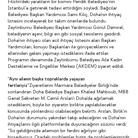
Filistin’deki yaralıların bir kısmını Pendik Belediyesi’nin
İstanbul’a getirerek tedavi ettirdiğini söyledi. Bağcılar
Belediyesi Başkan Yardımcısı Sami Kılıç, Doha’nın ihtiyaç
listesini inceleyerek bir takım önerilerde bulundu.
Zeytinburnu Belediyesi Başkan Yardımcısı Gönül Demirel,
belediyenin aşevi, bilgi evi gibi sosyal tesislerini gezdirdi.
Doha’nın ihtiyacı olan acil ihtiyaç listesini alan Başkan
Yardımcıları, konuyu Başkanları ile görüşeceklerini ve
ellerinden geleni yapmayı istediklerini ifade ettiler.
Programın devamında Zeytinburnu Belediyesi Aile Kadın
Destekleme ve Engelliler Merkezi (AKDEM) ziyaret edildi.
“Aynı ailenin başka topraklarda yaşayan
fertleriyiz”
Ziyaretlerini Marmara Belediyeler Birliği’nde
sonlandıran Doha Belediye Başkanı Khaled Mahboub, MBB
Genel Sekreteri M. Cemil Arslan’ı Doha’da ağırlamak
istediklerini, böyle bir ziyaretin birlikte yapılabilecekler
konusunda yönlendirici olabileceğini belirtti. Arslan, Birlik’in
Doha’nın durumunu yakından takip edeceğinin ve Doha’nın
ihtiyaçlarını ilgili platformlarda duyuracağının sözünü verdi:
“Siz geldiğinizde ailemizin bir ferdini ağırlıyor gibi
hissediyoruz. Oradaki problemler bizim de problemlerimizdir.