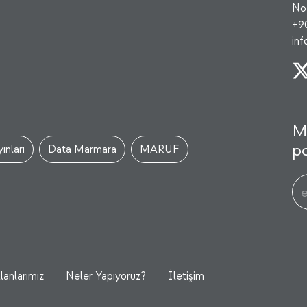
No
+9
in
M
po
ınları
Data Marmara
MARUF
lanlarımız
Neler Yapıyoruz?
İletişim