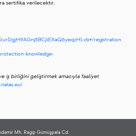
 sertifika verilecektir.
deGurDgjH9AGnj5BCjlEXaQ6yeqzHLvb#/registration
l-protection-knowledge-
 iş birliğini geliştirmek amacıyla faaliyet
.nalas.eu/
rıdemir Mh. Ragıp Gümüşpala Cd.