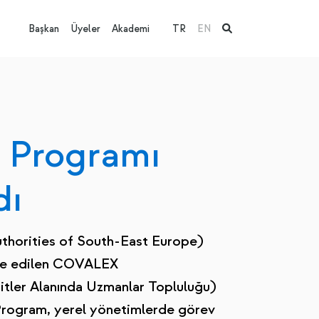
Başkan
Üyeler
Akademi
TR
EN
 Programı
dı
thorities of South-East Europe)
nse edilen COVALEX
itler Alanında Uzmanlar Topluluğu)
 Program, yerel yönetimlerde görev