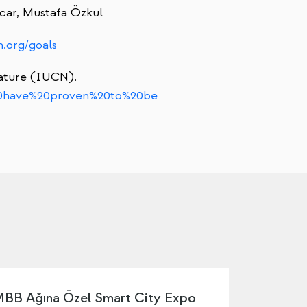
car, Mustafa Özkul
n.org/goals
Nature (IUCN).
%20have%20proven%20to%20be
BB Ağına Özel Smart City Expo