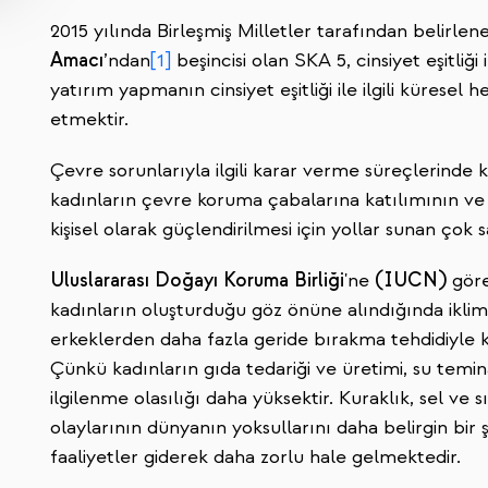
2015 yılında Birleşmiş Milletler tarafından belirle
Amacı
’ndan
[1]
beşincisi olan SKA 5, cinsiyet eşitliği i
yatırım yapmanın cinsiyet eşitliği ile ilgili küresel 
etmektir.
Çevre sorunlarıyla ilgili karar verme süreçlerinde 
kadınların çevre koruma çabalarına katılımının ve li
kişisel olarak güçlendirilmesi için yollar sunan çok 
Uluslararası Doğayı Koruma Birliği
'ne
(IUCN)
göre
kadınların oluşturduğu göz önüne alındığında iklim de
erkeklerden daha fazla geride bırakma tehdidiyle ka
Çünkü kadınların gıda tedariği ve üretimi, su temin
ilgilenme olasılığı daha yüksektir. Kuraklık, sel ve s
olaylarının dünyanın yoksullarını daha belirgin bir ş
faaliyetler giderek daha zorlu hale gelmektedir.