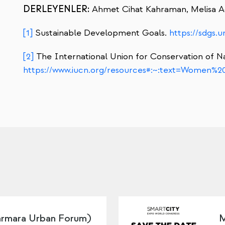
DERLEYENLER:
Ahmet Cihat Kahraman, Melisa A
[1]
Sustainable Development Goals.
https://sdgs.u
[2]
The International Union for Conservation of 
https://www.iucn.org/resources#:~:text=Women
mara Urban Forum)
M