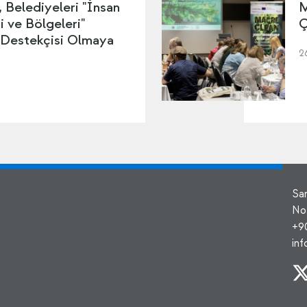
Belediyeleri "İnsan
M
i ve Bölgeleri"
Ç
 Destekçisi Olmaya
2
Sa
No
+9
in