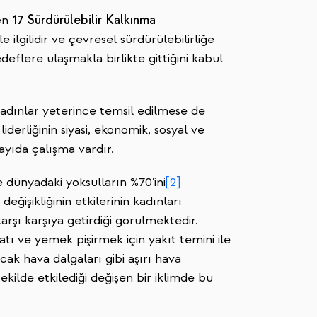
nen
17 Sürdürülebilir Kalkınma
le ilgilidir ve çevresel sürdürülebilirliğe
hedeflere ulaşmakla birlikte gittiğini kabul
kadınlar yeterince temsil edilmese de
derliğinin siyasi, ekonomik, sosyal ve
sayıda çalışma vardır.
 dünyadaki yoksulların %70
'ini
[2]
ğişikliğinin etkilerinin kadınları
rşı karşıya getirdiği görülmektedir.
atı ve yemek pişirmek için yakıt temini ile
ıcak hava dalgaları gibi aşırı hava
ekilde etkilediği değişen bir iklimde bu