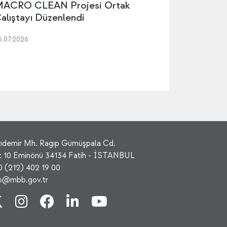
ACRO CLEAN Projesi Ortak
alıştayı Düzenlendi
6.07.2026
rıdemir Mh. Ragıp Gümüşpala Cd.
: 10 Eminönü 34134 Fatih - İSTANBUL
0 (212) 402 19 00
fo@mbb.gov.tr