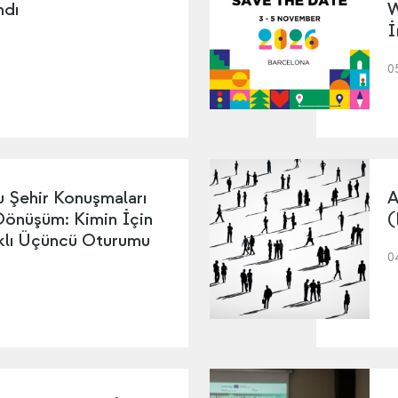
ndı
W
İ
0
 Şehir Konuşmaları
A
 Dönüşüm: Kimin İçin
(
ıklı Üçüncü Oturumu
0