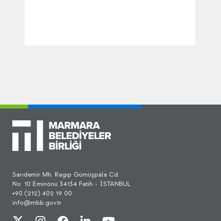
Sarıdemir Mh. Ragıp Gümüşpala Cd.
No: 10 Eminönü 34134 Fatih - İSTANBUL
+90 (212) 402 19 00
info@mbb.gov.tr