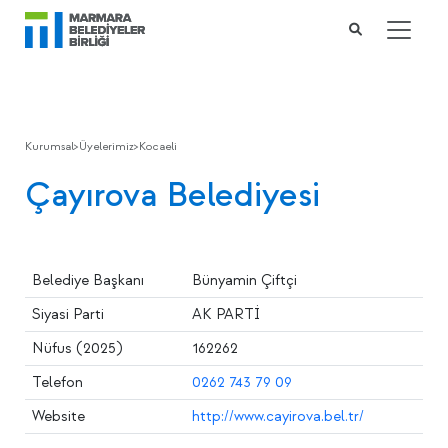
Kurumsal
>
Üyelerimiz
>
Kocaeli
Çayırova Belediyesi
Belediye Başkanı
Bünyamin Çiftçi
Siyasi Parti
AK PARTİ
Nüfus (2025)
162262
Telefon
0262 743 79 09
Website
http://www.cayirova.bel.tr/