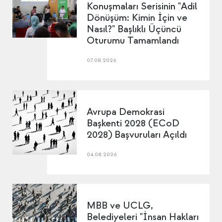
Konuşmaları Serisinin "Adil
Dönüşüm: Kimin İçin ve
Nasıl?" Başlıklı Üçüncü
Oturumu Tamamlandı
07.08.2026
Avrupa Demokrasi
Başkenti 2028 (ECoD
2028) Başvuruları Açıldı
04.08.2026
MBB ve UCLG,
Belediyeleri "İnsan Hakları