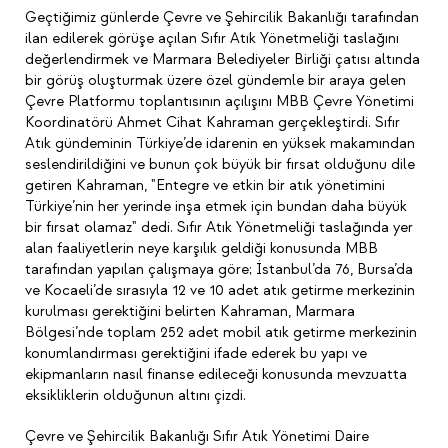
Geçtiğimiz günlerde Çevre ve Şehircilik Bakanlığı tarafından
ilan edilerek görüşe açılan Sıfır Atık Yönetmeliği taslağını
değerlendirmek ve Marmara Belediyeler Birliği çatısı altında
bir görüş oluşturmak üzere özel gündemle bir araya gelen
Çevre Platformu toplantısının açılışını MBB Çevre Yönetimi
Koordinatörü Ahmet Cihat Kahraman gerçekleştirdi. Sıfır
Atık gündeminin Türkiye’de idarenin en yüksek makamından
seslendirildiğini ve bunun çok büyük bir fırsat olduğunu dile
getiren Kahraman, "Entegre ve etkin bir atık yönetimini
Türkiye’nin her yerinde inşa etmek için bundan daha büyük
bir fırsat olamaz" dedi. Sıfır Atık Yönetmeliği taslağında yer
alan faaliyetlerin neye karşılık geldiği konusunda MBB
tarafından yapılan çalışmaya göre; İstanbul’da 76, Bursa’da
ve Kocaeli’de sırasıyla 12 ve 10 adet atık getirme merkezinin
kurulması gerektiğini belirten Kahraman, Marmara
Bölgesi’nde toplam 252 adet mobil atık getirme merkezinin
konumlandırması gerektiğini ifade ederek bu yapı ve
ekipmanların nasıl finanse edileceği konusunda mevzuatta
eksikliklerin olduğunun altını çizdi.
Çevre ve Şehircilik Bakanlığı Sıfır Atık Yönetimi Daire