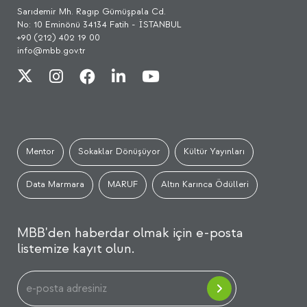
Sarıdemir Mh. Ragıp Gümüşpala Cd.
No: 10 Eminönü 34134 Fatih - İSTANBUL
+90 (212) 402 19 00
info@mbb.gov.tr
Mentor
Sokaklar Dönüşüyor
Kültür Yayınları
Data Marmara
MARUF
Altın Karınca Ödülleri
MBB'den haberdar olmak için e-posta
listemize kayıt olun.