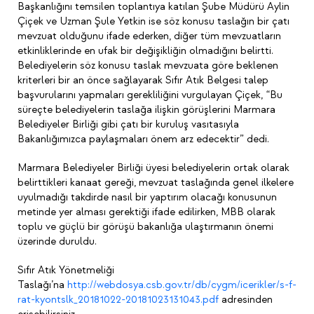
Başkanlığını temsilen toplantıya katılan Şube Müdürü Aylin
Çiçek ve Uzman Şule Yetkin ise söz konusu taslağın bir çatı
mevzuat olduğunu ifade ederken, diğer tüm mevzuatların
etkinliklerinde en ufak bir değişikliğin olmadığını belirtti.
Belediyelerin söz konusu taslak mevzuata göre beklenen
kriterleri bir an önce sağlayarak Sıfır Atık Belgesi talep
başvurularını yapmaları gerekliliğini vurgulayan Çiçek, “Bu
süreçte belediyelerin taslağa ilişkin görüşlerini Marmara
Belediyeler Birliği gibi çatı bir kuruluş vasıtasıyla
Bakanlığımızca paylaşmaları önem arz edecektir” dedi.
Marmara Belediyeler Birliği üyesi belediyelerin ortak olarak
belirttikleri kanaat gereği, mevzuat taslağında genel ilkelere
uyulmadığı takdirde nasıl bir yaptırım olacağı konusunun
metinde yer alması gerektiği ifade edilirken, MBB olarak
toplu ve güçlü bir görüşü bakanlığa ulaştırmanın önemi
üzerinde duruldu.
Sıfır Atık Yönetmeliği
Taslağı’na
http://webdosya.csb.gov.tr/db/cygm/icerikler/s-f-
rat-kyontslk_20181022-20181023131043.pdf
adresinden