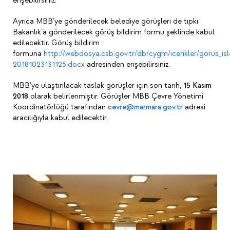
erişebilirsiniz.
Ayrıca MBB’ye gönderilecek belediye görüşleri de tıpkı
Bakanlık’a gönderilecek görüş bildirim formu şeklinde kabul
edilecektir. Görüş bildirim
formuna
http://webdosya.csb.gov.tr/db/cygm/icerikler/gorus_i
20181023131125.docx
adresinden erişebilirsiniz.
MBB’ye ulaştırılacak taslak görüşler için son tarih,
15 Kasım
2018
olarak belirlenmiştir. Görüşler MBB Çevre Yönetimi
Koordinatörlüğü tarafından
cevre@marmara.gov.tr
adresi
aracılığıyla kabul edilecektir.