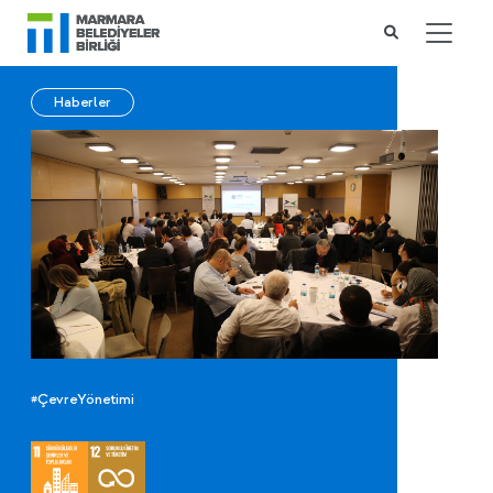
Haberler
#ÇevreYönetimi