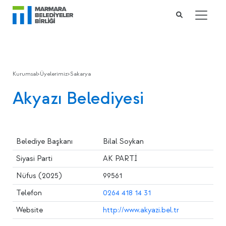
Kurumsal
>
Üyelerimiz
>
Sakarya
Akyazı Belediyesi
Belediye Başkanı
Bilal Soykan
Siyasi Parti
AK PARTİ
Nüfus (2025)
99561
Telefon
0264 418 14 31
Website
http://www.akyazi.bel.tr