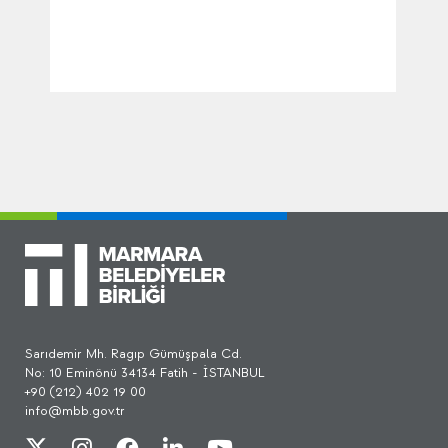
Sarıdemir Mh. Ragıp Gümüşpala Cd.
No: 10 Eminönü 34134 Fatih - İSTANBUL
+90 (212) 402 19 00
info@mbb.gov.tr