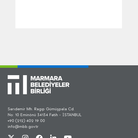
Sarıdemir Mh. Ragıp Gümüşpala Cd.
No: 10 Eminönü 34134 Fatih - İSTANBUL
+90 (212) 402 19 00
info@mbb.gov.tr