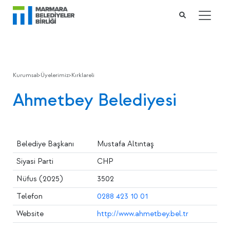
Kurumsal
>
Üyelerimiz
>
Kırklareli
Ahmetbey Belediyesi
Belediye Başkanı
Mustafa Altıntaş
Siyasi Parti
CHP
Nüfus (2025)
3502
Telefon
0288 423 10 01
Website
http://www.ahmetbey.bel.tr