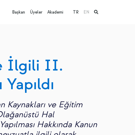
Başkan
Üyeler
Akademi
TR
EN
İlgili II.
ı Yapıldı
n Kaynakları ve Eğitim
 Olağanüstü Hal
Yapılması Hakkında Kanun
vzuatla ilgili olarak