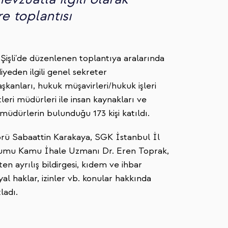
re toplantısı
işli'de düzenlenen toplantıya aralarında
yeden ilgili genel sekreter
şkanları, hukuk müşavirleri/hukuk işleri
eri müdürleri ile insan kaynakları ve
 müdürlerin bulunduğu 173 kişi katıldı.
lörü Sabaattin Karakaya, SGK İstanbul İl
umu Kamu İhale Uzmanı Dr. Eren Toprak,
şten ayrılış bildirgesi, kıdem ve ihbar
al haklar, izinler vb. konular hakkında
ladı.