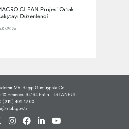
ACRO CLEAN Projesi Ortak
alıştayı Düzenlendi
6.07.2026
rıdemir Mh. Ragıp Gümüşpala Cd.
: 10 Eminönü 34134 Fatih - İSTANBUL
0 (212) 402 19 00
fo@mbb.gov.tr