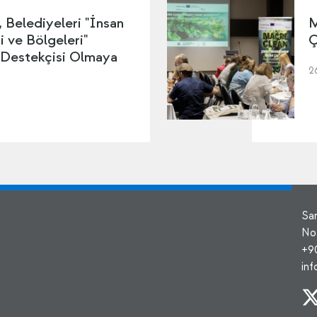
Belediyeleri "İnsan
M
i ve Bölgeleri"
Ç
 Destekçisi Olmaya
2
Sa
No
+9
in