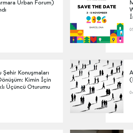
mara Urban Forum)
M
ndı
W
İ
0
 Şehir Konuşmaları
A
 Dönüşüm: Kimin İçin
(
ıklı Üçüncü Oturumu
0