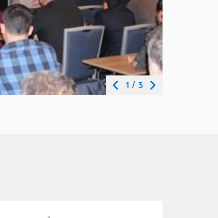
1
/
3